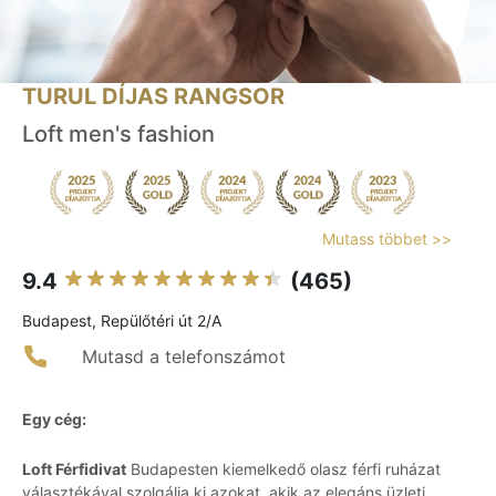
TURUL DÍJAS RANGSOR
Loft men's fashion
Mutass többet >>
9.4
(465)
Budapest, Repülőtéri út 2/A
Mutasd a telefonszámot
Egy cég:
Loft Férfidivat
Budapesten kiemelkedő olasz férfi ruházat
választékával szolgálja ki azokat, akik az elegáns üzleti