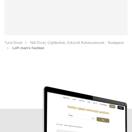
Turul Divat
Női Divat, Cipőboltok, Esküvői Ruhaszalonok - Budapest
Loft men's fashion