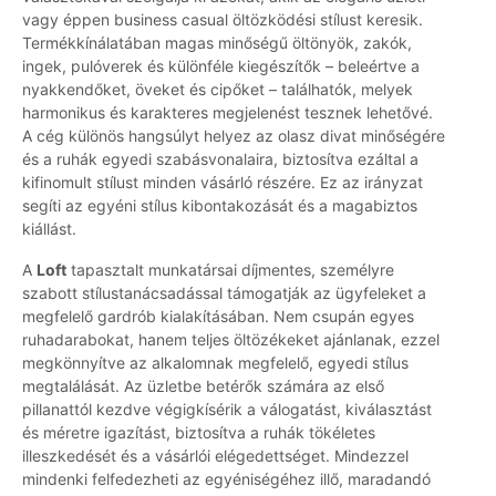
vagy éppen business casual öltözködési stílust keresik.
Termékkínálatában magas minőségű öltönyök, zakók,
ingek, pulóverek és különféle kiegészítők – beleértve a
nyakkendőket, öveket és cipőket – találhatók, melyek
harmonikus és karakteres megjelenést tesznek lehetővé.
A cég különös hangsúlyt helyez az olasz divat minőségére
és a ruhák egyedi szabásvonalaira, biztosítva ezáltal a
kifinomult stílust minden vásárló részére. Ez az irányzat
segíti az egyéni stílus kibontakozását és a magabiztos
kiállást.
A
Loft
tapasztalt munkatársai díjmentes, személyre
szabott stílustanácsadással támogatják az ügyfeleket a
megfelelő gardrób kialakításában. Nem csupán egyes
ruhadarabokat, hanem teljes öltözékeket ajánlanak, ezzel
megkönnyítve az alkalomnak megfelelő, egyedi stílus
megtalálását. Az üzletbe betérők számára az első
pillanattól kezdve végigkísérik a válogatást, kiválasztást
és méretre igazítást, biztosítva a ruhák tökéletes
illeszkedését és a vásárlói elégedettséget. Mindezzel
mindenki felfedezheti az egyéniségéhez illő, maradandó