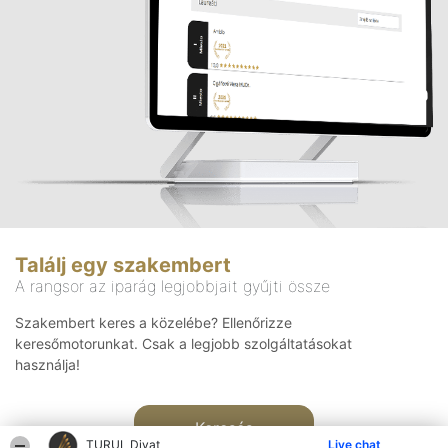
Találj egy szakembert
A rangsor az iparág legjobbjait gyűjti össze
Szakembert keres a közelébe? Ellenőrizze
keresőmotorunkat. Csak a legjobb szolgáltatásokat
használja!
Keresés
TURUL Divat
Live chat