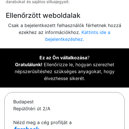
darabokat és sajátos stílusjegyeit.
Ellenőrzött weboldalak
Csak a bejelentkezett felhasználók férhetnek hozzá
ezekhez az információkhoz.
Kattints ide a
bejelentkezéshez.
Ez az Ön vállalkozása
?
Gratulálunk!
Ellenőrizze le, hogyan szerezhet
népszerűsítéshez szükséges anyagokat, hogy
élvezhesse sikerét.
Budapest
Repülőtéri út 2/A
Nézd meg a cég profilját a