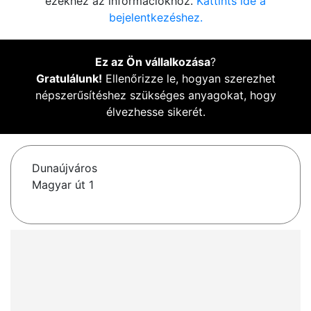
ezekhez az információkhoz.
Kattints ide a
bejelentkezéshez.
Ez az Ön vállalkozása
?
Gratulálunk!
Ellenőrizze le, hogyan szerezhet
népszerűsítéshez szükséges anyagokat, hogy
élvezhesse sikerét.
Dunaújváros
Magyar út 1