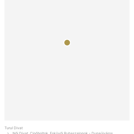
Turul Divat
Női Divat, Cipőboltok, Esküvői Ruhaszalonok - Dunaújváros