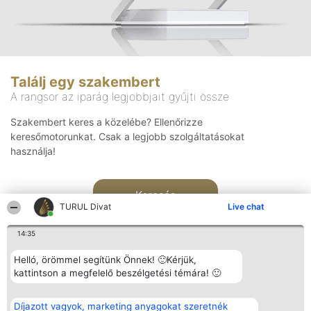
Találj egy szakembert
A rangsor az iparág legjobbjait gyűjti össze
Szakembert keres a közelébe? Ellenőrizze
keresőmotorunkat. Csak a legjobb szolgáltatásokat
használja!
Keresés
TURUL Divat
Live chat
14:35
Helló, örömmel segítünk Önnek! 🙂Kérjük,
kattintson a megfelelő beszélgetési témára! 🙂
Rangsorszervező
Népszavazás
Elérhetőség
Díjazott vagyok, marketing anyagokat szeretnék
SC Beautiful Company S.R.L.
Nyertesek
Elérhetőség