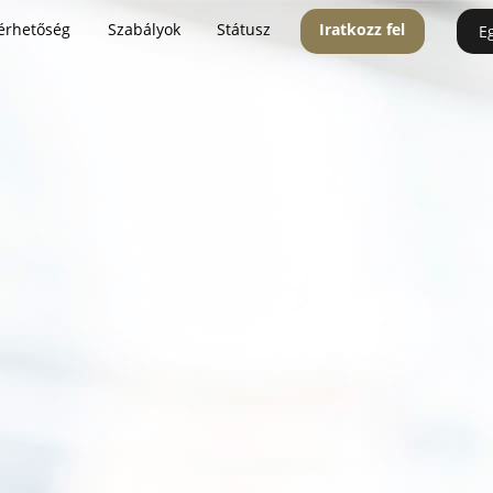
érhetőség
Szabályok
Státusz
Iratkozz fel
E