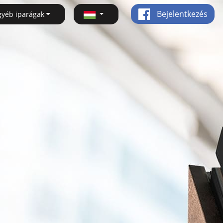
Bejelentkezés
gyéb iparágak