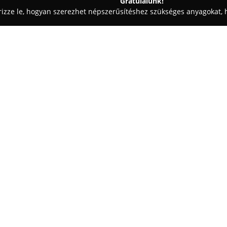
Gratulálunk!
rizze le, hogyan szerezhet népszerűsítéshez szükséges anyagokat, h
szalonok - Budapest
Polypus Cipőbolt
Egy cég:
A
Polypus Cipőbolt
1991 óta m
központjában, a Kórház utca 27.
gyermekcipők forgalmazása jele
lábbelik, kényelmes biopapucsok
tartozik, hogy olyan lábbelike
szempontból támogatják a lába
korosztály számára.
Az üzlet rendkívül széles válasz
osztrák Superfit és Legero már
funkcionális cipők jellemző pé