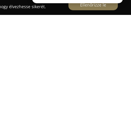
Ellenőrizze le
ogy élvezhesse sikerét.
űködik Budapest Óbuda városrészének
 szám alatt. A bolt fő profilját a minőségi
nti, de a termékkínálatban megtalálhatók felnőtt
 és sportcipők is. A vállalat célkitűzései közé
t kínáljon, melyek mind egészségügyi, mind komfort
k fejlődését és a kényelmes viseletet minden
tékot kínál a lábbelikből, kiemelten kezelve az
kákat, melyek a minőségi, kényelmes és
ldái. Ezek a modellek gyakran bőrbéléssel vagy