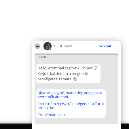
TURUL Divat
Live chat
01:06
Helló, örömmel segítünk Önnek! 🙂
Kérjük, kattintson a megfelelő
beszélgetési témára! 🙂
Díjazott vagyok, marketing anyagokat
szeretnék átvenni
Szeretném regisztrálni cégemet a Turul
projektbe
Problémám van