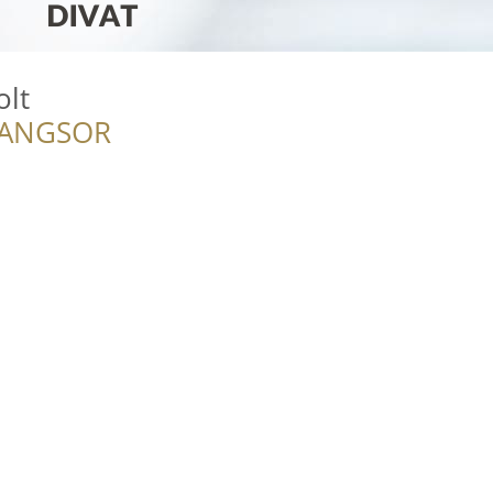
olt
RANGSOR