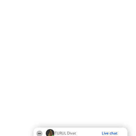
TURUL Divat
Live chat