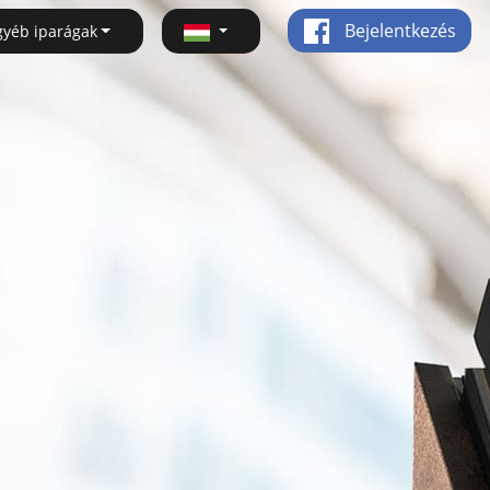
Bejelentkezés
gyéb iparágak