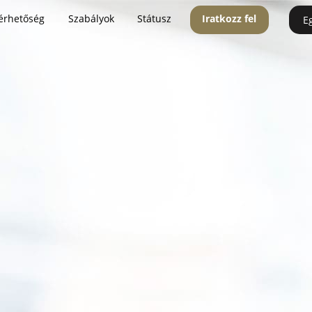
érhetőség
Szabályok
Státusz
Iratkozz fel
E