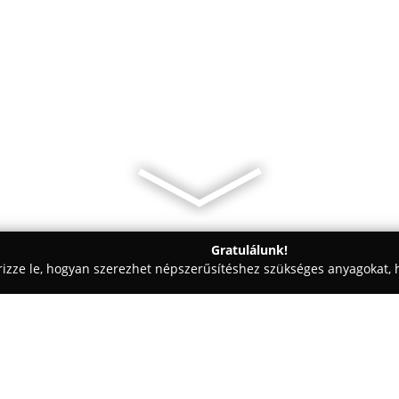
Gratulálunk!
rizze le, hogyan szerezhet népszerűsítéshez szükséges anyagokat, h
aszalonok - Hajdúsámson
La jeunesse női divat Hajdúsámson