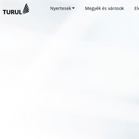
Nyertesek
Megyék és városok
El