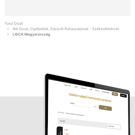
Turul Divat
Női Divat, Cipőboltok, Esküvői Ruhaszalonok - Székesfehérvár
LISCA Magyarország