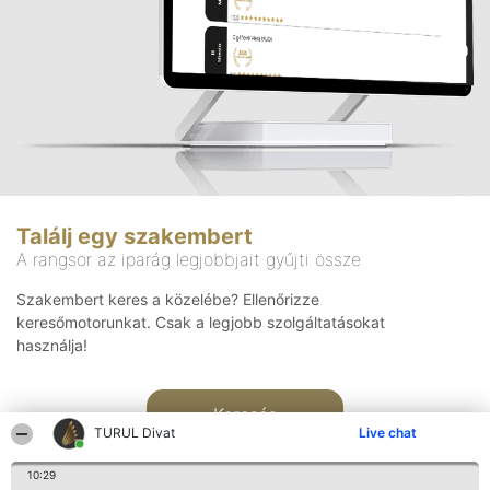
Találj egy szakembert
A rangsor az iparág legjobbjait gyűjti össze
Szakembert keres a közelébe? Ellenőrizze
keresőmotorunkat. Csak a legjobb szolgáltatásokat
használja!
Keresés
TURUL Divat
Live chat
10:29