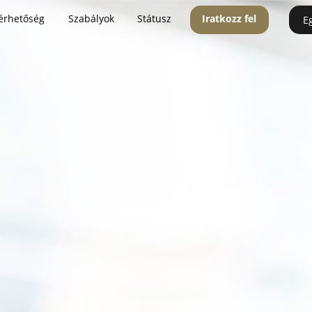
érhetőség
Szabályok
Státusz
Iratkozz fel
E