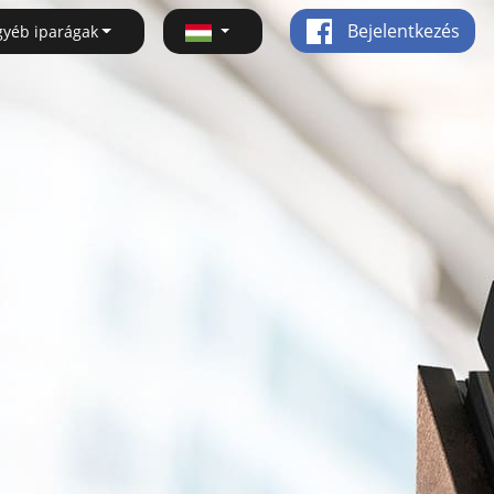
Bejelentkezés
gyéb iparágak