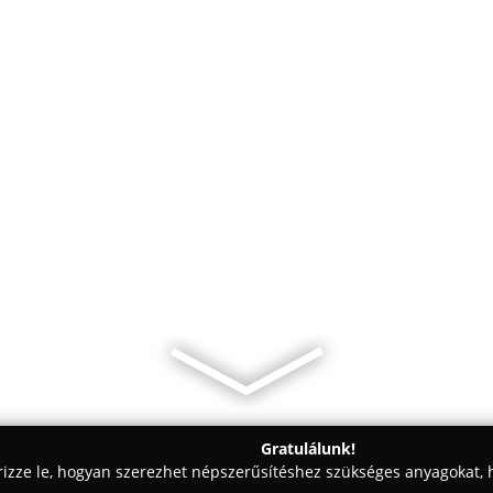
Gratulálunk!
rizze le, hogyan szerezhet népszerűsítéshez szükséges anyagokat, h