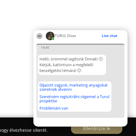
TURUL Divat
Live chat
14:45
Helló, örömmel segítünk Önnek! 🙂
Kérjük, kattintson a megfelelő
beszélgetési témára! 🙂
Díjazott vagyok, marketing anyagokat
szeretnék átvenni
Szeretném regisztrálni cégemet a Turul
projektbe
Problémám van
Ellenőrizze le
ogy élvezhesse sikerét.