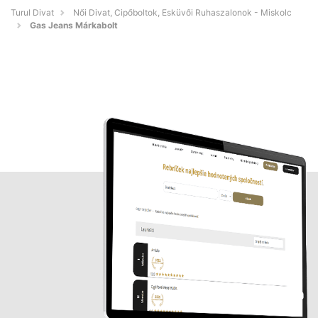
Turul Divat
Női Divat, Cipőboltok, Esküvői Ruhaszalonok - Miskolc
Gas Jeans Márkabolt