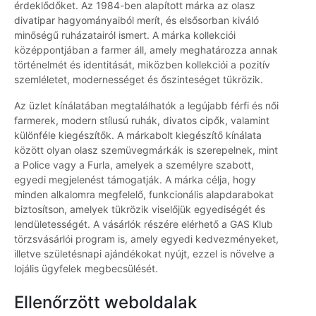
érdeklődőket. Az 1984-ben alapított márka az olasz
divatipar hagyományaiból merít, és elsősorban kiváló
minőségű ruházatairól ismert. A márka kollekciói
középpontjában a farmer áll, amely meghatározza annak
történelmét és identitását, miközben kollekciói a pozitív
szemléletet, modernességet és őszinteséget tükrözik.
Az üzlet kínálatában megtalálhatók a legújabb férfi és női
farmerek, modern stílusú ruhák, divatos cipők, valamint
különféle kiegészítők. A márkabolt kiegészítő kínálata
között olyan olasz szemüvegmárkák is szerepelnek, mint
a Police vagy a Furla, amelyek a személyre szabott,
egyedi megjelenést támogatják. A márka célja, hogy
minden alkalomra megfelelő, funkcionális alapdarabokat
biztosítson, amelyek tükrözik viselőjük egyediségét és
lendületességét. A vásárlók részére elérhető a GAS Klub
törzsvásárlói program is, amely egyedi kedvezményeket,
illetve születésnapi ajándékokat nyújt, ezzel is növelve a
lojális ügyfelek megbecsülését.
Ellenőrzött weboldalak