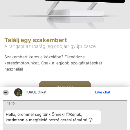
Találj egy szakembert
A rangsor az iparág legjobbjait gyűjti össze
Szakembert keres a közelébe? Ellenőrizze
keresőmotorunkat. Csak a legjobb szolgáltatásokat
használja!
Keresés
TURUL Divat
Live chat
13:10
Helló, örömmel segítünk Önnek! 🙂Kérjük,
kattintson a megfelelő beszélgetési témára! 🙂
Rangsorszervező
Népszavazás
Elérhetőség