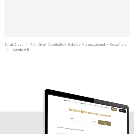
Turul Divat
Női Divat, Cipőboltok, Esküvői Ruhaszalonok - Keszthely
Garda Kft.