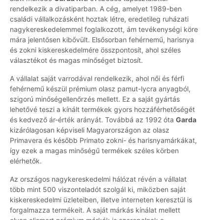
rendelkezik a divatiparban. A cég, amelyet 1989-ben
családi vállalkozásként hoztak létre, eredetileg ruházati
nagykereskedelemmel foglalkozott, ám tevékenységi köre
mára jelentősen kibővült. Elsősorban fehérnemű, harisnya
és zokni kiskereskedelmére összpontosít, ahol széles
választékot és magas minőséget biztosít.
A vállalat saját varrodával rendelkezik, ahol női és férfi
fehérnemű készül prémium olasz pamut-lycra anyagból,
szigorú minőségellenőrzés mellett. Ez a saját gyártás
lehetővé teszi a kínált termékek gyors hozzáférhetőségét
és kedvező ár-érték arányát. Továbbá az 1992 óta
Garda
kizárólagosan képviseli Magyarországon az olasz
Primavera és később Primato zokni- és harisnyamárkákat,
így ezek a magas minőségű termékek széles körben
elérhetők.
Az országos nagykereskedelmi hálózat révén a vállalat
több mint 500 viszonteladót szolgál ki, miközben saját
kiskereskedelmi üzleteiben, illetve interneten keresztül is
forgalmazza termékeit. A saját márkás kínálat mellett