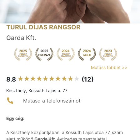
TURUL DÍJAS RANGSOR
Garda Kft.
Mutass többet >>
8.8
(12)
Keszthely, Kossuth Lajos u. 77
Mutasd a telefonszámot
Egy cég:
A Keszthely központjában, a Kossuth Lajos utca 77. szám
alatt működő
Garda Kft.
évtizedes tapasztalattal