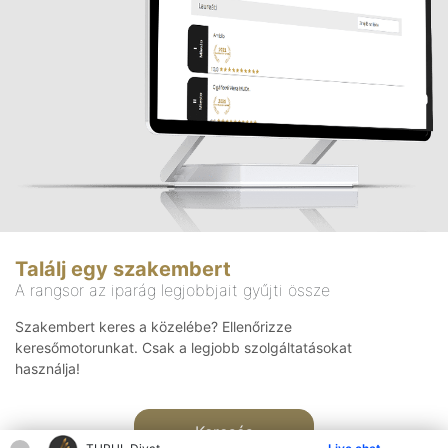
Találj egy szakembert
A rangsor az iparág legjobbjait gyűjti össze
Szakembert keres a közelébe? Ellenőrizze
keresőmotorunkat. Csak a legjobb szolgáltatásokat
használja!
Keresés