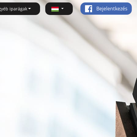
Bejelentkezés
gyéb iparágak