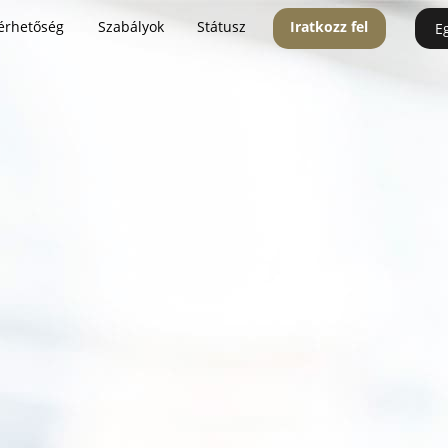
érhetőség
Szabályok
Státusz
Iratkozz fel
E