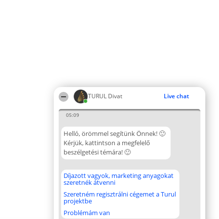
TURUL Divat
Live chat
05:09
Helló, örömmel segítünk Önnek! 🙂
Kérjük, kattintson a megfelelő
beszélgetési témára! 🙂
Díjazott vagyok, marketing anyagokat
szeretnék átvenni
Szeretném regisztrálni cégemet a Turul
projektbe
Problémám van