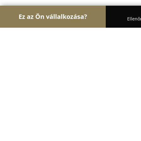
Ez az Ön vállalkozása?
Ellenő
Turul Divat
Női Divat, Cipőboltok, Esküvői Ruha
Treff Divatáru
9.5
(36)
Kiskunfélegyháza, Hunyadi utca 1.
Mutasd a telefonszámot