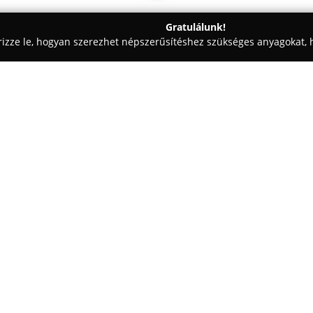
Gratulálunk!
rizze le, hogyan szerezhet népszerűsítéshez szükséges anyagokat, h
szalonok - Kiskunfélegyháza
Treff Divatáru
Egy cég:
A
Treff Divatáru
Kiskunfélegyhá
üzlethelyiségben működik, ahol
divatirányzatok ötvözete jeleni
megbízható minőségű ruházati t
Mutass többet >>
amely a helyi és környező tele
A Treff Divatáru termékkínálatá
amelyek a mindennapi használa
viseletekig terjednek, ezzel l