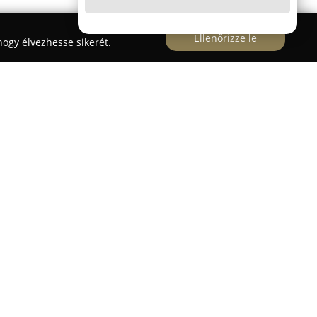
Ellenőrizze le
ogy élvezhesse sikerét.
za központjában, a Hunyadi utca 1. szám alatti
 a klasszikus elegancia és a korszerű
k meg kínálatában. A vállalkozás régóta ismert a
ermékek és kiegészítők széles választékáról,
pülések vásárlóinak körében is népszerű.
ban különböző női ruházati cikkek találhatók,
tra szánt daraboktól egészen az alkalmi
ehetőséget adva mindenkinek, hogy megtalálja a