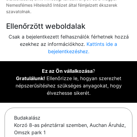
Nemesfémes Hitelesítő Intézet által fémjelzett ékszerek
szavatolnak.
Ellenőrzött weboldalak
Csak a bejelentkezett felhasználók férhetnek hozzá
ezekhez az információkhoz.
Kattints ide a
bejelentkezéshez.
Ez az Ön vállalkozása
?
Gratulálunk!
Ellenőrizze le, hogyan szerezhet
népszerűsítéshez szükséges anyagokat, hogy
élvezhesse sikerét.
Budakalász
Korzó 8-as pénztárral szemben, Auchan Áruház,
Omszk park 1