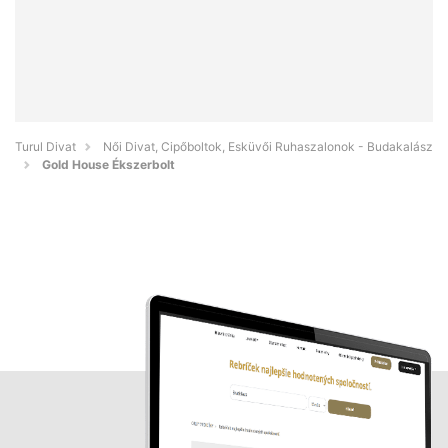
Turul Divat
Női Divat, Cipőboltok, Esküvői Ruhaszalonok - Budakalász
Gold House Ékszerbolt