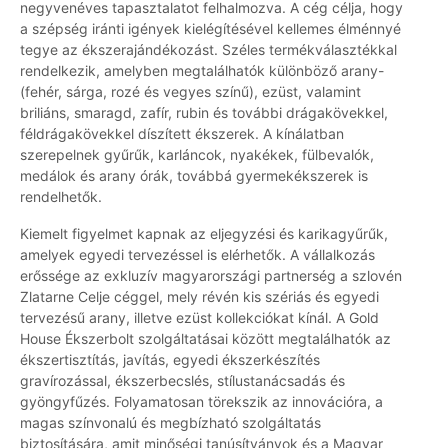
negyvenéves tapasztalatot felhalmozva. A cég célja, hogy
a szépség iránti igények kielégítésével kellemes élménnyé
tegye az ékszerajándékozást. Széles termékválasztékkal
rendelkezik, amelyben megtalálhatók különböző arany-
(fehér, sárga, rozé és vegyes színű), ezüst, valamint
briliáns, smaragd, zafír, rubin és további drágakövekkel,
féldrágakövekkel díszített ékszerek. A kínálatban
szerepelnek gyűrűk, karláncok, nyakékek, fülbevalók,
medálok és arany órák, továbbá gyermekékszerek is
rendelhetők.
Kiemelt figyelmet kapnak az eljegyzési és karikagyűrűk,
amelyek egyedi tervezéssel is elérhetők. A vállalkozás
erőssége az exkluzív magyarországi partnerség a szlovén
Zlatarne Celje céggel, mely révén kis szériás és egyedi
tervezésű arany, illetve ezüst kollekciókat kínál. A Gold
House Ékszerbolt szolgáltatásai között megtalálhatók az
ékszertisztítás, javítás, egyedi ékszerkészítés
gravírozással, ékszerbecslés, stílustanácsadás és
gyöngyfűzés. Folyamatosan törekszik az innovációra, a
magas színvonalú és megbízható szolgáltatás
biztosítására, amit minőségi tanúsítványok és a Magyar