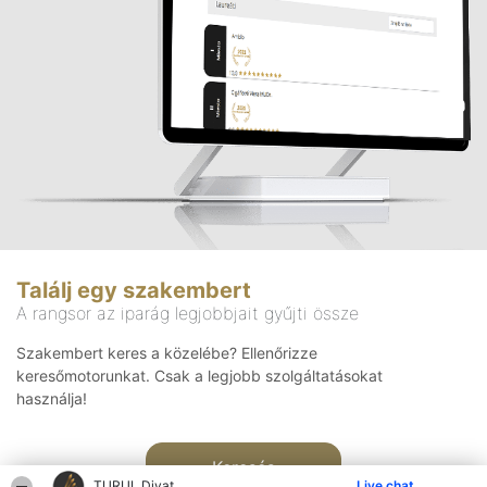
Találj egy szakembert
A rangsor az iparág legjobbjait gyűjti össze
Szakembert keres a közelébe? Ellenőrizze
keresőmotorunkat. Csak a legjobb szolgáltatásokat
használja!
Keresés
TURUL Divat
Live chat