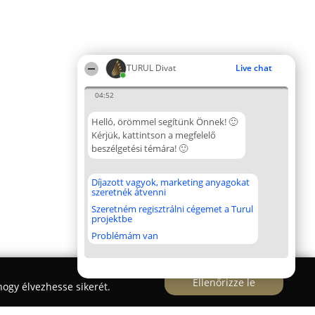
TURUL Divat
Live chat
04:52
Helló, örömmel segítünk Önnek! 🙂
Kérjük, kattintson a megfelelő
beszélgetési témára! 🙂
Díjazott vagyok, marketing anyagokat
szeretnék átvenni
Szeretném regisztrálni cégemet a Turul
projektbe
Problémám van
Ellenőrizze le
ogy élvezhesse sikerét.