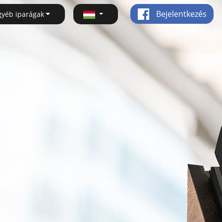
Bejelentkezés
gyéb iparágak