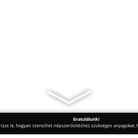
Gratulálunk!
rizze le, hogyan szerezhet népszerűsítéshez szükséges anyagokat, h