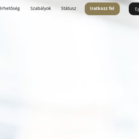
érhetőség
Szabályok
Státusz
Iratkozz fel
E