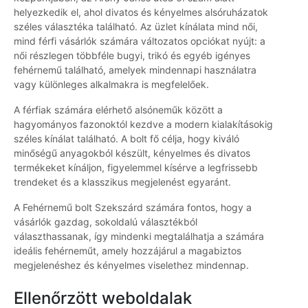
helyezkedik el, ahol divatos és kényelmes alsóruházatok
széles választéka található. Az üzlet kínálata mind női,
mind férfi vásárlók számára változatos opciókat nyújt: a
női részlegen többféle bugyi, trikó és egyéb igényes
fehérnemű található, amelyek mindennapi használatra
vagy különleges alkalmakra is megfelelőek.
A férfiak számára elérhető alsóneműk között a
hagyományos fazonoktól kezdve a modern kialakításokig
széles kínálat található. A bolt fő célja, hogy kiváló
minőségű anyagokból készült, kényelmes és divatos
termékeket kínáljon, figyelemmel kísérve a legfrissebb
trendeket és a klasszikus megjelenést egyaránt.
A Fehérnemű bolt Szekszárd számára fontos, hogy a
vásárlók gazdag, sokoldalú választékból
választhassanak, így mindenki megtalálhatja a számára
ideális fehérneműt, amely hozzájárul a magabiztos
megjelenéshez és kényelmes viselethez mindennap.
Ellenőrzött weboldalak