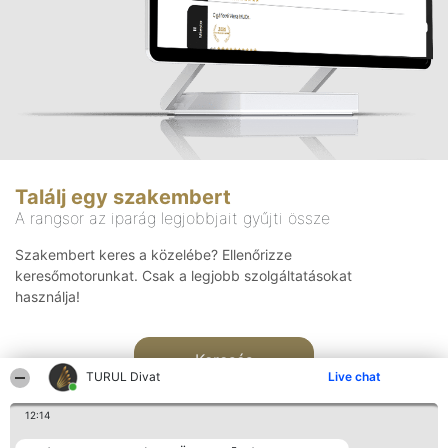
Találj egy szakembert
A rangsor az iparág legjobbjait gyűjti össze
Szakembert keres a közelébe? Ellenőrizze
keresőmotorunkat. Csak a legjobb szolgáltatásokat
használja!
Keresés
TURUL Divat
Live chat
12:14