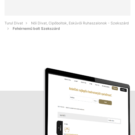
Turul Divat
Női Divat, Cipőboltok, Esküvői Ruhaszalonok - Szekszárd
Fehérnemű bolt Szekszárd