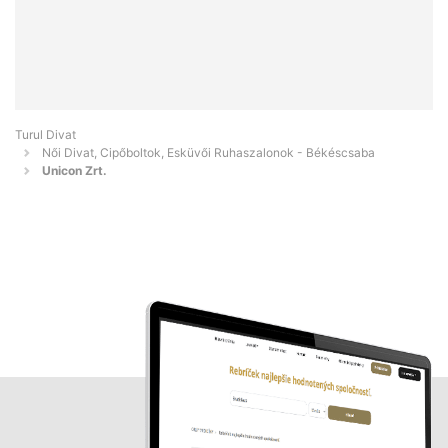
Turul Divat
Női Divat, Cipőboltok, Esküvői Ruhaszalonok - Békéscsaba
Unicon Zrt.