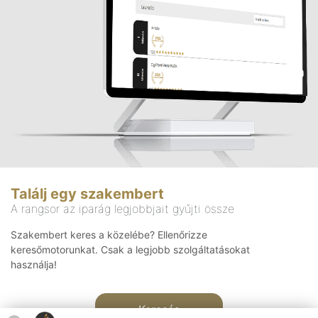
Találj egy szakembert
A rangsor az iparág legjobbjait gyűjti össze
Szakembert keres a közelébe? Ellenőrizze
keresőmotorunkat. Csak a legjobb szolgáltatásokat
használja!
Keresés