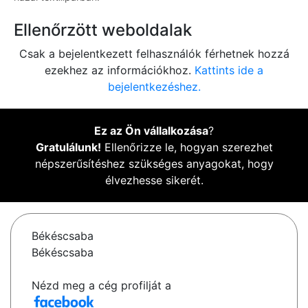
Ellenőrzött weboldalak
Csak a bejelentkezett felhasználók férhetnek hozzá
ezekhez az információkhoz.
Kattints ide a
bejelentkezéshez.
Ez az Ön vállalkozása
?
Gratulálunk!
Ellenőrizze le, hogyan szerezhet
népszerűsítéshez szükséges anyagokat, hogy
élvezhesse sikerét.
Békéscsaba
Békéscsaba
Nézd meg a cég profilját a