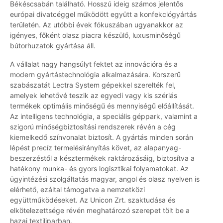
Békéscsabán található. Hosszú ideig számos jelentős
európai divatcéggel működött együtt a konfekciógyártás
területén. Az utóbbi évek fókuszában ugyanakkor az
igényes, főként olasz piacra készülő, luxusminőségű
bútorhuzatok gyártása áll.
A vállalat nagy hangsúlyt fektet az innovációra és a
modern gyártástechnológia alkalmazására. Korszerű
szabászatát Lectra System gépekkel szerelték fel,
amelyek lehetővé teszik az egyedi vagy kis szériás
termékek optimális minőségű és mennyiségű előállítását.
Az intelligens technológia, a speciális géppark, valamint a
szigorú minőségbiztosítási rendszerek révén a cég
kiemelkedő színvonalat biztosít. A gyártás minden során
lépést precíz termelésirányítás követ, az alapanyag-
beszerzéstől a késztermékek raktározásáig, biztosítva a
hatékony munka- és gyors logisztikai folyamatokat. Az
ügyintézési szolgáltatás magyar, angol és olasz nyelven is
elérhető, ezáltal támogatva a nemzetközi
együttműködéseket. Az Unicon Zrt. szaktudása és
elkötelezettsége révén meghatározó szerepet tölt be a
hazai textiliparban.