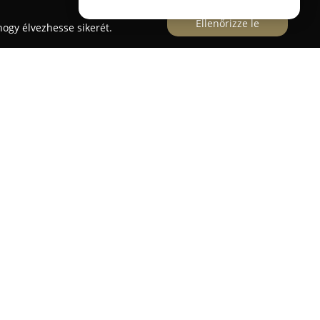
Ellenőrizze le
ogy élvezhesse sikerét.
letként működik Győr központjában, ahol a
osság és a különlegesség áll. A vállalkozás arra
lálja a hozzá illő öltözéket, legyen szó elegáns
áról, hétköznapi divatos megjelenésről vagy
remteni, ahol a nők örömmel és magabiztosan
rtékben egyedinek és önazonosnak érezhessék
ott és különleges ruhadarabok révén egyedi
lók. Az üzlet kimondottan annak a