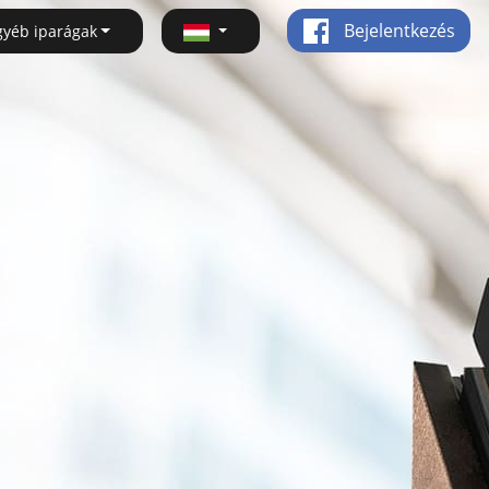
Bejelentkezés
gyéb iparágak