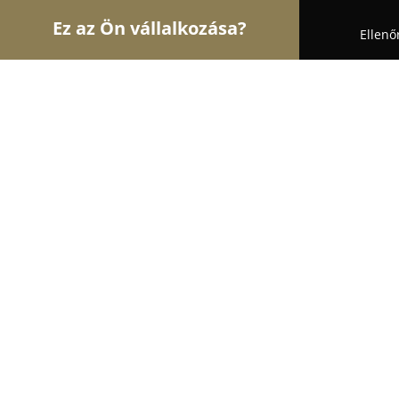
Ez az Ön vállalkozása?
Ellenő
Turul Divat
Női Divat, Cipőboltok, Esküvői Ruhas
Milliano Divat Győr
9.8
(65)
Győr, Déry Tibor utca 1
Mutasd a telefonszámot