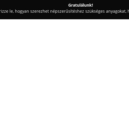
Gratulálunk!
rizze le, hogyan szerezhet népszerűsítéshez szükséges anyagokat, h
zalonok - Győr
Milliano Divat Győr
Egy cég:
A
Milliano Divat Győr
egyedi üz
kínálat középpontjában a stílus
törekszik, hogy minden nő megta
alkalmi viseletről, esküvői ruh
Mutass többet >>
alkalomhoz illő parti darabról.
A cég víziója olyan üzletet te
válogathatnak, hogy teljes mé
magukat. A gondosan kiválaszt
stílust fedezhetnek fel a vásár