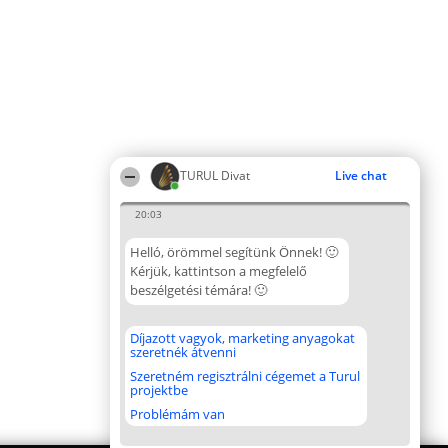
TURUL Divat
Live chat
20:03
Helló, örömmel segítünk Önnek! 🙂
Kérjük, kattintson a megfelelő
beszélgetési témára! 🙂
Díjazott vagyok, marketing anyagokat
szeretnék átvenni
Szeretném regisztrálni cégemet a Turul
projektbe
Problémám van