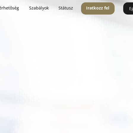
érhetőség
Szabályok
Státusz
Iratkozz fel
E