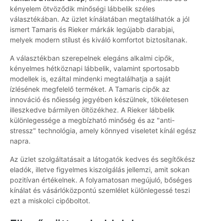
kényelem ötvöződik minőségi lábbelik széles
választékában. Az üzlet kínálatában megtalálhatók a jól
ismert Tamaris és Rieker márkák legújabb darabjai,
melyek modern stílust és kiváló komfortot biztosítanak.
A választékban szerepelnek elegáns alkalmi cipők,
kényelmes hétköznapi lábbelik, valamint sportosabb
modellek is, ezáltal mindenki megtalálhatja a saját
ízlésének megfelelő terméket. A Tamaris cipők az
innováció és nőiesség jegyében készülnek, tökéletesen
illeszkedve bármilyen öltözékhez. A Rieker lábbelik
különlegessége a megbízható minőség és az "anti-
stressz" technológia, amely könnyed viseletet kínál egész
napra.
Az üzlet szolgáltatásait a látogatók kedves és segítőkész
eladók, illetve figyelmes kiszolgálás jellemzi, amit sokan
pozitívan értékelnek. A folyamatosan megújuló, bőséges
kínálat és vásárlóközpontú szemlélet különlegessé teszi
ezt a miskolci cipőboltot.