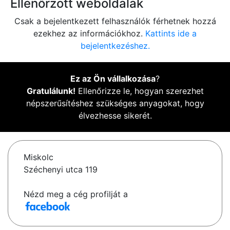
Ellenőrzött weboldalak
Csak a bejelentkezett felhasználók férhetnek hozzá
ezekhez az információkhoz.
Kattints ide a
bejelentkezéshez.
Ez az Ön vállalkozása
?
Gratulálunk!
Ellenőrizze le, hogyan szerezhet
népszerűsítéshez szükséges anyagokat, hogy
élvezhesse sikerét.
Miskolc
Széchenyi utca 119
Nézd meg a cég profilját a