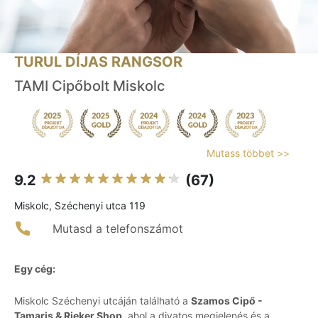
TURUL DÍJAS RANGSOR
TAMI Cipőbolt Miskolc
Mutass többet >>
9.2
(67)
Miskolc, Széchenyi utca 119
Mutasd a telefonszámot
Egy cég:
Miskolc Széchenyi utcáján található a
Szamos Cipő -
Tamaris & Rieker Shop
, ahol a divatos megjelenés és a