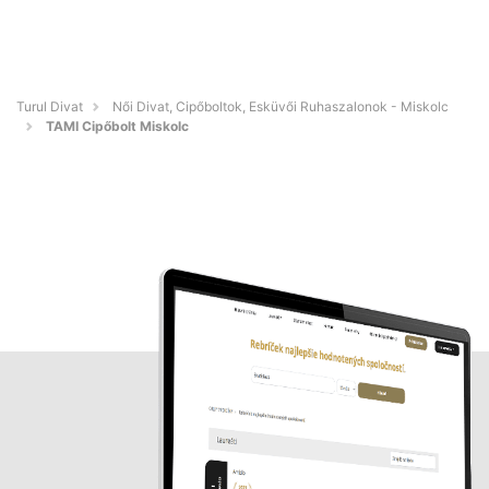
Turul Divat
Női Divat, Cipőboltok, Esküvői Ruhaszalonok - Miskolc
TAMI Cipőbolt Miskolc