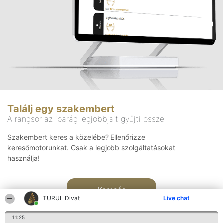
Találj egy szakembert
A rangsor az iparág legjobbjait gyűjti össze
Szakembert keres a közelébe? Ellenőrizze
keresőmotorunkat. Csak a legjobb szolgáltatásokat
használja!
Keresés
TURUL Divat
Live chat
11:25