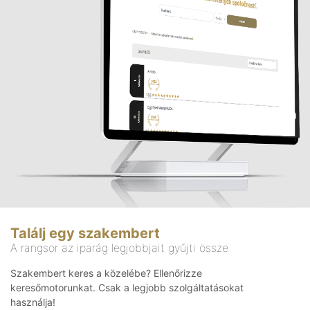
Találj egy szakembert
A rangsor az iparág legjobbjait gyűjti össze
Szakembert keres a közelébe? Ellenőrizze
keresőmotorunkat. Csak a legjobb szolgáltatásokat
használja!