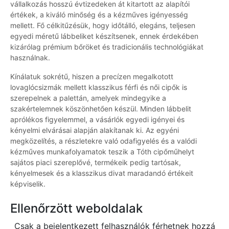
vállalkozás hosszú évtizedeken át kitartott az alapítói
értékek, a kiváló minőség és a kézműves igényesség
mellett. Fő célkitűzésük, hogy időtálló, elegáns, teljesen
egyedi méretű lábbeliket készítsenek, ennek érdekében
kizárólag prémium bőröket és tradicionális technológiákat
használnak.
Kínálatuk sokrétű, hiszen a precízen megalkotott
lovaglócsizmák mellett klasszikus férfi és női cipők is
szerepelnek a palettán, amelyek mindegyike a
szakértelemnek köszönhetően készül. Minden lábbelit
aprólékos figyelemmel, a vásárlók egyedi igényei és
kényelmi elvárásai alapján alakítanak ki. Az egyéni
megközelítés, a részletekre való odafigyelés és a valódi
kézműves munkafolyamatok teszik a Tóth cipőműhelyt
sajátos piaci szereplővé, termékeik pedig tartósak,
kényelmesek és a klasszikus divat maradandó értékeit
képviselik.
Ellenőrzött weboldalak
Csak a bejelentkezett felhasználók férhetnek hozzá