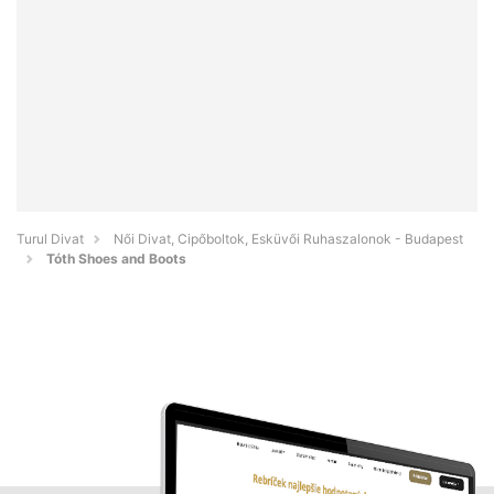
Turul Divat
Női Divat, Cipőboltok, Esküvői Ruhaszalonok - Budapest
Tóth Shoes and Boots