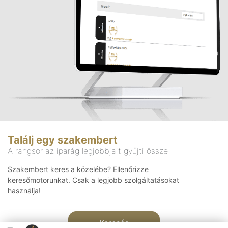
Találj egy szakembert
A rangsor az iparág legjobbjait gyűjti össze
Szakembert keres a közelébe? Ellenőrizze
keresőmotorunkat. Csak a legjobb szolgáltatásokat
használja!
Keresés