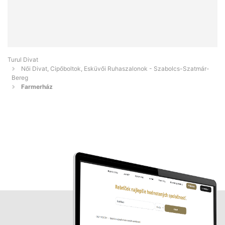
Turul Divat
Női Divat, Cipőboltok, Esküvői Ruhaszalonok - Szabolcs-Szatmár-
Bereg
Farmerház