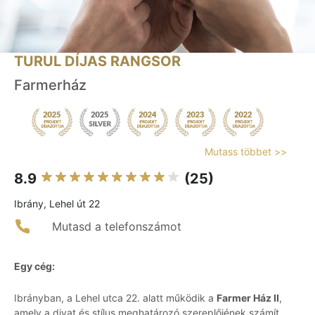
TURUL DÍJAS RANGSOR
Farmerház
Mutass többet >>
8.9
(25)
Ibrány, Lehel út 22
Mutasd a telefonszámot
Egy cég:
Ibrányban, a Lehel utca 22. alatt működik a
Farmer Ház II
,
amely a divat és stílus meghatározó szereplőjének számít