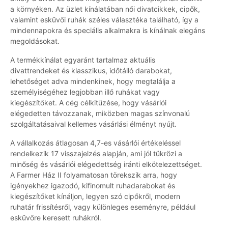
a környéken. Az üzlet kínálatában női divatcikkek, cipők,
valamint esküvői ruhák széles választéka található, így a
mindennapokra és speciális alkalmakra is kínálnak elegáns
megoldásokat.
A termékkínálat egyaránt tartalmaz aktuális
divattrendeket és klasszikus, időtálló darabokat,
lehetőséget adva mindenkinek, hogy megtalálja a
személyiségéhez legjobban illő ruhákat vagy
kiegészítőket. A cég célkitűzése, hogy vásárlói
elégedetten távozzanak, miközben magas színvonalú
szolgáltatásaival kellemes vásárlási élményt nyújt.
A vállalkozás átlagosan 4,7-es vásárlói értékeléssel
rendelkezik 17 visszajelzés alapján, ami jól tükrözi a
minőség és vásárlói elégedettség iránti elkötelezettséget.
A Farmer Ház II folyamatosan törekszik arra, hogy
igényekhez igazodó, kifinomult ruhadarabokat és
kiegészítőket kínáljon, legyen szó cipőkről, modern
ruhatár frissítésről, vagy különleges eseményre, például
esküvőre keresett ruhákról.