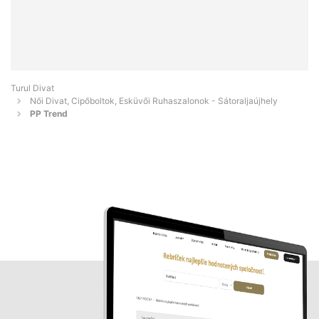
Turul Divat
Női Divat, Cipőboltok, Esküvői Ruhaszalonok - Sátoraljaújhely
PP Trend