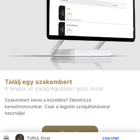
Találj egy szakembert
A rangsor az iparág legjobbjait gyűjti össze
Szakembert keres a közelébe? Ellenőrizze
keresőmotorunkat. Csak a legjobb szolgáltatásokat
használja!
Keresés
TURUL Divat
Live chat