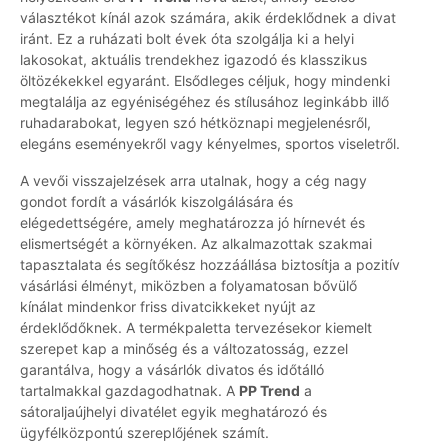
választékot kínál azok számára, akik érdeklődnek a divat
iránt. Ez a ruházati bolt évek óta szolgálja ki a helyi
lakosokat, aktuális trendekhez igazodó és klasszikus
öltözékekkel egyaránt. Elsődleges céljuk, hogy mindenki
megtalálja az egyéniségéhez és stílusához leginkább illő
ruhadarabokat, legyen szó hétköznapi megjelenésről,
elegáns eseményekről vagy kényelmes, sportos viseletről.
A vevői visszajelzések arra utalnak, hogy a cég nagy
gondot fordít a vásárlók kiszolgálására és
elégedettségére, amely meghatározza jó hírnevét és
elismertségét a környéken. Az alkalmazottak szakmai
tapasztalata és segítőkész hozzáállása biztosítja a pozitív
vásárlási élményt, miközben a folyamatosan bővülő
kínálat mindenkor friss divatcikkeket nyújt az
érdeklődőknek. A termékpaletta tervezésekor kiemelt
szerepet kap a minőség és a változatosság, ezzel
garantálva, hogy a vásárlók divatos és időtálló
tartalmakkal gazdagodhatnak. A
PP Trend
a
sátoraljaújhelyi divatélet egyik meghatározó és
ügyfélközpontú szereplőjének számít.