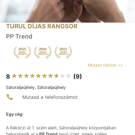
TURUL DÍJAS RANGSOR
PP Trend
Mutass többet >>
8
(9)
Sátoraljaújhely, Sátoraljaújhely
Mutasd a telefonszámot
Egy cég:
A Rákóczi út 1. szám alatt, Sátoraljaújhely központjában
helyezkedik el a
PP Trend
nevű üzlet, amely széles