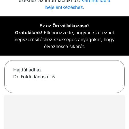
ezekhez az információkhoz.
Kattints ide a
bejelentkezéshez.
Ez az Ön vállalkozása
?
Gratulálunk!
Ellenőrizze le, hogyan szerezhet
népszerűsítéshez szükséges anyagokat, hogy
élvezhesse sikerét.
Hajdúhadház
Dr. Földi János u. 5