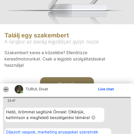
Találj egy szakembert
A rangsor az iparág legjobbjait gyűjti össze
Szakembert keres a közelébe? Ellenőrizze
keresőmotorunkat. Csak a legjobb szolgáltatásokat
használja!
Keresés
TURUL Divat
Live chat
23:47
Helló, örömmel segítünk Önnek! 🙂Kérjük,
kattintson a megfelelő beszélgetési témára! 🙂
Rangsorszervező
Népszavazás
Elérhetőség
Díjazott vagyok, marketing anyagokat szeretnék
SC Beautiful Company S.R.L.
Nyertesek
Elérhetőség