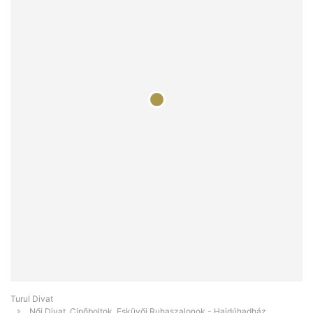
Turul Divat
Női Divat, Cipőboltok, Esküvői Ruhaszalonok - Hajdúhadház