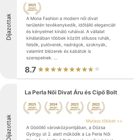
Díjazottak
A Mona Fashion a modern női divat
területén tevékenykedik, időtálló eleganciát
és kényelmet kínáló ruháival. A vállalat
kínálatában többek között stílusos ruhák,
felsők, pulóverek, nadrágok, szoknyák,
valamint blézerek és kabátok is
szerepelnek. ...
8.7
La Perla Női Divat Áru és Cipő Bolt
Díjazottak
Mutass többet >>
A Gödöllő városközpontjában, a Dózsa
György út 2. alatt működik a La Perla Női