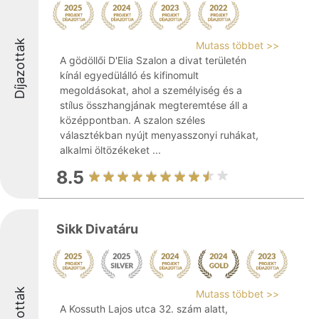
Díjazottak
Mutass többet >>
A gödöllői D'Elia Szalon a divat területén
kínál egyedülálló és kifinomult
megoldásokat, ahol a személyiség és a
stílus összhangjának megteremtése áll a
középpontban. A szalon széles
választékban nyújt menyasszonyi ruhákat,
alkalmi öltözékeket ...
8.5
Sikk Divatáru
Díjazottak
Mutass többet >>
A Kossuth Lajos utca 32. szám alatt,