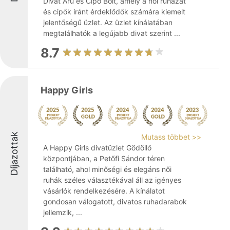
Divat Áru és Cipő Bolt, amely a női ruházat
és cipők iránt érdeklődők számára kiemelt
jelentőségű üzlet. Az üzlet kínálatában
megtalálhatók a legújabb divat szerint ...
8.7
Happy Girls
Díjazottak
Mutass többet >>
A Happy Girls divatüzlet Gödöllő
központjában, a Petőfi Sándor téren
található, ahol minőségi és elegáns női
ruhák széles választékával áll az igényes
vásárlók rendelkezésére. A kínálatot
gondosan válogatott, divatos ruhadarabok
jellemzik, ...