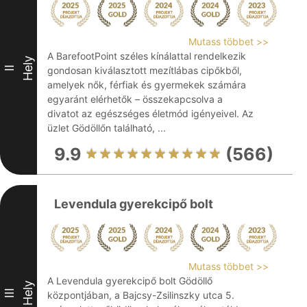
Mutass többet >>
A BarefootPoint széles kínálattal rendelkezik
Hely
II
gondosan kiválasztott mezítlábas cipőkből,
amelyek nők, férfiak és gyermekek számára
egyaránt elérhetők – összekapcsolva a
divatot az egészséges életmód igényeivel. Az
üzlet Gödöllőn található, ...
9.9
(566)
Levendula gyerekcipő bolt
Mutass többet >>
A Levendula gyerekcipő bolt Gödöllő
Hely
III
központjában, a Bajcsy-Zsilinszky utca 5.