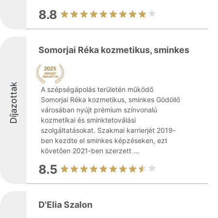
8.8
Somorjai Réka kozmetikus, sminkes
Díjazottak
A szépségápolás területén működő
Somorjai Réka kozmetikus, sminkes Gödöllő
városában nyújt prémium színvonalú
kozmetikai és sminktetoválási
szolgáltatásokat. Szakmai karrierjét 2019-
ben kezdte el sminkes képzéseken, ezt
követően 2021-ben szerzett ...
8.5
D'Elia Szalon